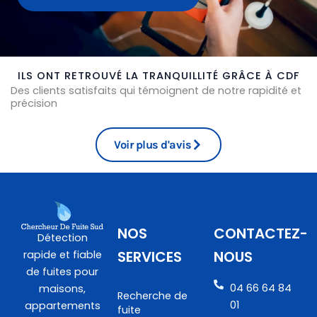
ILS ONT RETROUVÉ LA TRANQUILLITÉ GRÂCE À CDF
Des clients satisfaits qui témoignent de notre rapidité et
précision
Voir plus d'avis
NOS
CONTACTEZ-
Détection
SERVICES
NOUS
rapide et fiable
de fuites pour
04 66 64 84
maisons,
Recherche de
01
appartements
fuite