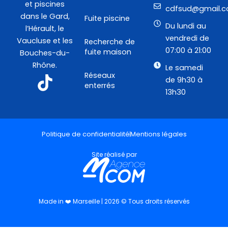
et piscines
cdfsud@gmail.
dans le Gard,
Fuite piscine
Du lundi au
l’Hérault, le
vendredi de
Vaucluse et les
Recherche de
07:00 à 21:00
fuite maison
Bouches-du-
Rhône.
Le samedi
T
Réseaux
de 9h30 à
enterrés
13h30
i
k
t
Politique de confidentialité
Mentions légales
o
Site réalisé par
k
S
v
Made in ❤️ Marseille | 2026 © Tous droits réservés
g